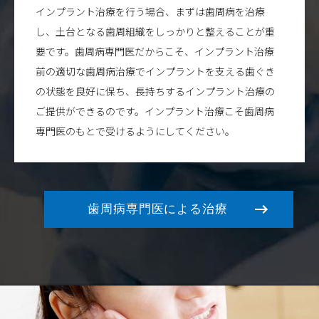
か？
2017/02/24
縁下歯石を除去する治療「SRP」と使用している
インプラント治療を行う場合、まずは歯周病を治療
道具
し、土台となる歯周組織をしっかりと整えることが重
2017/02/16
ドクターズファイルに掲載されました！
要です。歯周病専門医だからこそ、インプラント治療
2017/02/16
歯周病の最大の原因『歯肉縁下歯石』とは？？
前の適切な歯周病治療でインプラントを支える歯ぐき
2017/02/16
歯周初期治療「縁上歯石の除去」の動画
の状態を良好に保ち、長持ちするインプラント治療の
2017/02/16
歯周病の初期治療「縁上歯石の除去」に使ってい
ご提供ができるのです。インプラント治療こそ歯周病
る器具
2017/02/16
歯周病の初期段階「縁上歯石」を放置することで
専門医のもとで受けるようにしてください。
起きること
2017/02/05
プラークがたまりやすい原因⑤『縁上歯石』
2017/02/05
プラークがたまりやすい原因④『歯並び』
2017/02/05
プラークがたまりやすい原因③『不適合補綴物』
歯周病専門医による治療
2017/02/05
プラークがたまりやすい原因②『あっていない詰
め物』
2017/02/03
プラークがたまりやすい原因①『着色』
2017/02/03
虫歯・歯周病予防に一番効果的な『プラークコン
トロール』とは？？
2017/02/03
キシリトールは歯周病予防に効果があるか？
2017/02/03
口腔ケアにおすすめの舌ブラシ