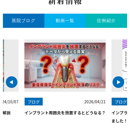
新着情報
2024/10/06
インプラント周囲炎の原因・予防と治療法を徹底
解説
2024/06/30
歯周組織再生療法（リグロス）の費用はどれくら
医院ブログ
動画一覧
症例紹介
いか？
2024/06/28
歯周組織再生療法（リグロス）とはどのような治
療方法か？
2024/06/27
歯茎再生治療の費用はどれくらいか？
2024/06/26
歯茎再生治療の効果はどらくらい？
2024/06/25
歯茎再生治療とはどのような治療方法か？
2024/06/24
インプラント周囲炎を防ぐセルフケア方法とは？
2024/06/23
インプラント周囲炎になる原因とは？
2024/06/22
インプラント周囲炎の初期症状とは？
2024/06/21
インプラント周囲炎は治らない？
024/10/07
2026/04/21
ブログ
ブログ
2024/06/20
インプラント周囲炎とは？どれくらいの確率でな
る？
を解説
インプラント周囲炎を放置するとどうなる？
インプラ
2024/06/19
歯髄温存療法の痛みはいつまで続くか？
ました！
2024/06/18
歯髄温存療法の費用相場はどれくらいか？