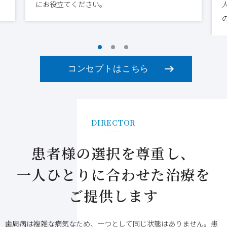
にお役立てください。
2024/03/24
歯周病は歯磨きで治るのか？
2024/03/23
歯周病の予防におすすめの歯磨き粉は？
2024/03/23
歯周病の予防におすすめの歯磨き粉は？
2024/03/22
歯周病の手遅れ症状とはどのような状態か？
コンセプトはこちら
2024/03/21
歯周病菌と虫歯菌の違いとは？
2024/03/20
歯周病だと早産の可能性が高くなるのか？
2024/03/18
歯周病と誤嚥性肺炎との関係とは？
DIRECTOR
2024/03/17
歯周病と糖尿病の関係とは？
2024/03/16
歯周病と全身疾患との関係とは？
患者様の選択を尊重し、
2024/03/15
歯周病と歯石の関係とは？
一人ひとりに合わせた治療を
2024/03/14
歯周病はどのように予防できるのか？
2024/03/13
歯周病の検査には痛みはあるのか？ 費用は？
ご提供します
2024/03/12
歯周病はキスで赤ちゃんに移るのか？
歯周病は複雑な病気なため、一つとして同じ状態はありません。患
2024/03/11
歯周病の症状を自分でチェックできる方法は？