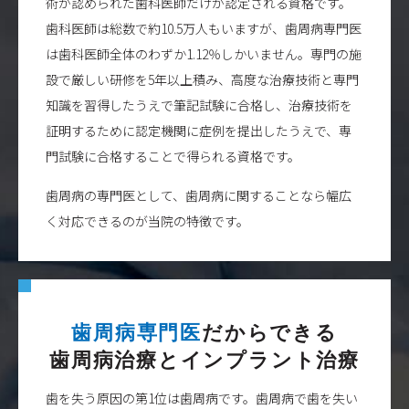
術が認められた歯科医師だけが認定される資格です。
2017/04/10
歯周病になりにくい歯ぐきを作る治療『遊離歯肉
歯科医師は総数で約10.5万人もいますが、歯周病専門医
移植術』とは？
は歯科医師全体のわずか1.12％しかいません。専門の施
2017/04/10
エムドゲインにかかる費用と術後の経過
設で厳しい研修を5年以上積み、高度な治療技術と専門
2017/04/10
歯周組織再生治療で最も多く使われているエムド
知識を習得したうえで筆記試験に合格し、治療技術を
ゲインについて
2017/03/31
歯周病の理想的な治療「再生療法」とは？
証明するために認定機関に症例を提出したうえで、専
2017/03/19
歯周外科治療の「種類」と「特徴」
門試験に合格することで得られる資格です。
2017/03/11
一歩進んだ歯周病治療【歯周外科治療】とは？？
歯周病の専門医として、歯周病に関することなら幅広
2017/03/11
歯周矯正治療の方法と期間
く対応できるのが当院の特徴です。
2017/03/10
歯周病治療のための「矯正治療」３つのメリット
とは？
2017/03/10
歯周病治療のための３つの「噛み合わせ治療」
2017/03/08
歯周病治療に大切なマウスピースを使った「噛み
合わせ」治療
2017/03/03
歯周病と関連する噛み合わせの検出方法
歯周病専門医
だからできる
歯周病治療とインプラント治療
2017/02/25
歯周病と「噛み合わせ」の関係
2017/02/25
歯周病治療「SRP」はどれくらい効果的な治療法
歯を失う原因の第1位は歯周病です。歯周病で歯を失い