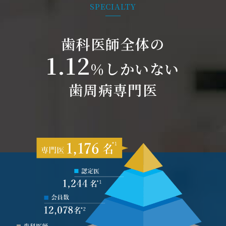
2018/03/23
アルツハイマー治療薬が虫歯を治すかもしれない
SPECIALTY
話
2018/02/05
アメリカ歯周病学会に参加しました！
2018/01/29
ソニッケアーの院内研修会を開催しました！
歯科医師全体の
2018/01/28
２月より『日曜日』も診療を行います！
1.12
％しかいない
2018/01/08
アメリカの歯科医院を見学してきました！
2018/01/03
2018年は4日午後より診療いたします
歯周病専門医
2017/12/22
ボツリヌス製剤を用いた咬合・審美治療
2017/12/21
口腔がん検診のすすめ
2017/12/20
予防プログラム「エッセンシャル」について
2017/12/19
３０代からこそ行うべき歯周病予防
2017/12/18
多摩市・福嶋歯科医院周辺の禁煙外来
2017/12/17
福嶋歯科医院の理念を書にしました！
2017/12/17
ペリソルブ治療って何ですか？
2017/12/16
歯周病学会参加のお知らせ