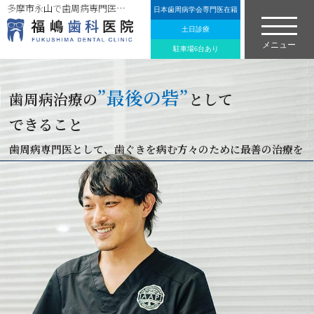
多摩市永山で歯周病専門医在籍の歯医者「福嶋歯科医院」のホームページ。
日本歯周病学会専門医在籍
土日診療
駐車場6台あり
”最後の砦”
歯周病治療の
として
できること
歯周病専門医として、歯ぐきを病む方々のために最善の治療を