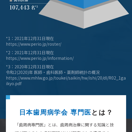
2017/12/15
日本歯周病学会に参加しています！
2017/10/24
歯周病の抜歯以外の治療方法はありますか？
2017/10/04
歯周病予防に効果的な食べ物はありますか？
2017/10/04
歯周病に効果的な歯磨き粉はありますか？
*1：2021年12月31日現在
2017/05/06
歯周病を治療するためにどうして外科手術がどう
https://www.perio.jp/roster/
して必要なのか？
*2：2021年12月31日現在
2017/05/05
歯周病で失われた組織を再生させる材料
https://www.perio.jp/information/
【Gem21s】とは？
2017/05/05
リグロスを使った歯周病治療の効果はどれくらい
*3：2020年12月31日現在
あるのか？
令和2(2020)年 医師・歯科医師・薬剤師統計の概況
2017/05/05
リグロスを使った歯周病治療について
https://www.mhlw.go.jp/toukei/saikin/hw/ishi/20/dl/R02_1ga
2017/05/04
歯周病は子供にうつるか
ikyo.pdf
2017/05/04
歯周病が原因の口臭と対策方法
2017/04/15
インプラント治療のデメリット①
日本歯周病学会 専門医
とは？
2017/04/15
歯周病治療でのインプラントのメリット
2017/04/14
歯周病治療の最終段階『歯周補綴』
「歯周病専門医」とは、歯周病治療に関する知識と技
2017/04/10
遊離歯肉移植術の適応症例