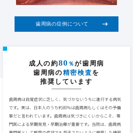
2016/11/08
若い人の歯周病「侵襲性歯周炎」とは
2016/11/08
妊娠性歯肉炎とは
歯周病の症例について
2016/11/08
歯が自然に抜けることもある『重度歯周炎』と
は？？
2016/11/08
進行した歯周病『中等度歯周病』とは？？
2016/11/08
歯周病の初期段階『軽度歯周炎』とは？？
2016/11/08
歯周病の入り口『歯肉炎』とは？
80
成人の約
が歯周病
2016/11/07
歯周病は老化現象ではありません！！
％
歯周病の
精密検査
を
推奨しています
歯周病は自覚症状に乏しく、気づかないうちに進行する病気
です。実は、日本人のうち約80％は歯周病もしくはその予備
軍だと言われています。歯周病は気づきにくいからこそ、専
門医による早期発見・早期治療が重要です。当院は、歯周病
専門医として軽度の症状でも見逃さないように徹底した精密