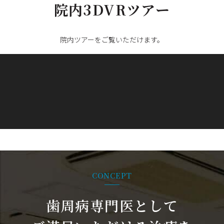
2024/05/13
インプラント治療で仮歯の期間はどれくらいか？
院内3DVRツアー
2024/05/12
インプラント治療の期間、回数はどれくらいかか
るか？
2024/05/11
インプラント治療は同時に何本できるのか？
院内ツアーをご覧いただけます。
2024/05/10
インプラントは医療費控除が適用される？計算方
法は？
2024/05/09
インプラント1回法と2回法の違いとは？
2024/05/08
インプラント治療の手順・流れは？
2024/05/07
インプラントのメンテナンス費用、頻度はどれく
らい？
2024/05/06
インプラント治療を受ける患者の適正年齢は？
2024/05/04
インプラントの寿命はどれくらい持つか？
2024/05/03
インプラントだとMRI検査はできないのか？
2024/05/02
インプラントのメリット・デメリットとは？
CONCEPT
2024/05/01
インプラントと入れ歯どちらがおすすめか？
2024/04/30
インプラントとブリッジどちらがおすすめか？
歯周病専門医として
2024/04/29
奥歯のインプラント治療の費用相場は？