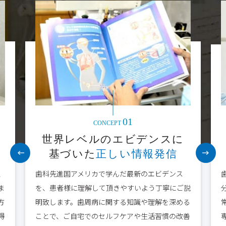
2024/04/10
歯周病は歯ぎしりで悪化する？
2024/04/09
歯周病とタバコの関係性とは？
2024/04/08
子供でも歯周病になるのか？何歳が多い？
2024/04/07
歯周病が体調不良を起こすことはあるのか？
2024/04/06
歯周病と心筋梗塞の関係性とは？
2024/04/05
歯周病にジスロマック（抗生物質）は効果がある
のか？
2024/04/04
歯周病を放置するとどうなるのか？
01
CONCEPT
2024/04/03
歯周病は完治できるのか？治療方法は？
世界レベルのエビデンスに
2024/03/29
歯周病でも矯正できるか？
基づいた
正しい情報発信
2024/03/28
歯周病は自宅で治せるのか？
、
歯科先進国アメリカで学んだ最新のエビデンス
2024/03/27
歯周病になりやすい人とは？
ま
を、患者様に理解して頂きやすいよう丁寧にご説
2024/03/26
歯周病に良い食べ物悪い食べ物とは？
方
明致します。歯周病に関する知識や理解を深める
2024/03/25
歯周病は歯を抜くと治るのか？
得
ことで、ご自宅でのセルフケアや生活習慣の改善