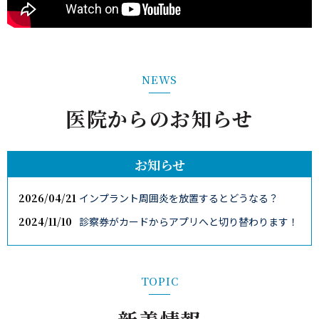
NEWS
医院からのお知らせ
お知らせ
2026/04/21
インプラント周囲炎を放置するとどうなる？
2024/11/10
診察券がカードからアプリへと切り替わります！
2024/10/19
インプラント周囲炎を解説した漫画を作成しまし
た！
2024/10/10
第一三共の歯周病に関する啓蒙動画の監修をしま
TOPIC
した！
2024/10/10
第一三共の歯周病に関する動画の監修を行いまし
た！
2024/10/07
歯周組織再生療法の効果と治療法を解説