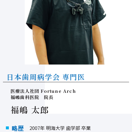
2022/10/05
10/10は休診日です
2022/10/04
エムドゲインとバイオオスを使った歯周組織の再
生治療
2022/09/19
歯周病とインプラント治療の講演会を行いました
2022/09/12
歯周病学会でポスター発表を行ってきました
2022/06/01
ホームページをリニューアルしました。
2021/03/26
口腔がん検診を受けられる方へ【検診前の注意事
項】
2021/03/26
キャンセルポリシー
2020/10/23
歯周病の治療にレーザーは効果的か？
日本歯周病学会 専門医
2020/04/07
緊急事態宣言発令を受けて当院からのお願い
2020/04/07
緊急事態宣言を受けての対応について
医療法人社団 Fortune Arch
福嶋歯科医院 院長
2020/03/05
歯周病は家族や恋人にうつるかどうか
福嶋 太郎
2020/01/27
ACLSコースを受講してきました！
2019/12/02
年末年始の診療日のお知らせ
2007年 明海大学 歯学部 卒業
略歴
2019/10/11
10月12日(土)臨時休診のお知らせ