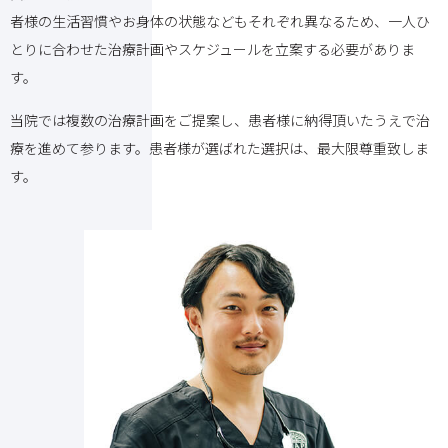
者様の生活習慣やお身体の状態などもそれぞれ異なるため、一人ひ
2024/03/10
そもそも歯周病とはどのような症状なのか？
とりに合わせた治療計画やスケジュールを立案する必要がありま
2024/03/07
歯周病専門医とは？
す。
2024/01/24
インプラント外科治療後の注意事項
当院では複数の治療計画をご提案し、患者様に納得頂いたうえで治
2023/12/11
インビザライン治療をご検討されている方へ
療を進めて参ります。患者様が選ばれた選択は、最大限尊重致しま
2023/12/10
インビザラインGo治療を始められた方へ
す。
2023/10/17
歯科衛生士の『歯科麻酔認定医試験』を受けてき
ました！
2023/10/16
当院では歯科衛生士も歯科麻酔を行います。
2023/10/14
噛み合わせとテコの原理の関連性について調査し
ました！
2023/06/29
スペインのインプラント学の研修に参加致しまし
た。
2022/11/29
義歯の取り扱い方
2022/11/28
歯周外科治療後の注意事項
2022/11/24
抜歯後の注意事項
2022/11/17
インビザラインを使ったマウスピース矯正