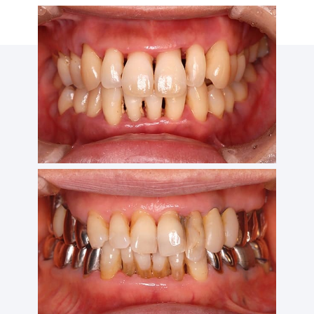
2016/11/10
歯周病と関連する全身の病気
2016/11/10
歯周病検査⑦ 根分岐部病変
2016/11/10
歯周病検査⑥ PCR
2016/11/08
検査⑤ 歯の動揺度
2016/11/08
虫歯が原因で起きる歯周病とは？
2016/11/08
レントゲン撮影による被曝量
2016/11/08
歯医者さんのレントゲン検査でわかること
2016/11/08
歯周病検査④ BOP
2016/11/08
歯周病検査③ 歯周ポケット検査
2016/11/08
歯周病検査② レントゲン検査
2016/11/08
歯周病検査① 口腔内写真
2016/11/08
歯周基本検査とは？
2016/11/08
専門的な歯周病の検査方法とは？
2016/11/08
侵襲性歯周炎とはどんな病気か？？