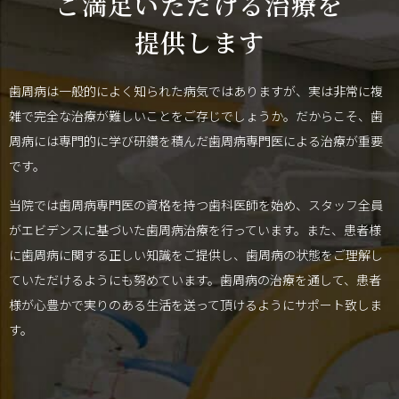
ご満足いただける治療を
2024/04/28
前歯のインプラント治療の費用相場は？
提供します
2024/04/26
歯茎が痛い原因、対処方法は？
2024/04/25
歯茎が下がる原因、治療方法は？
歯周病は一般的によく知られた病気ではありますが、実は非常に複
2024/04/24
侵襲性歯周炎とはどのような疾患か？
雑で完全な治療が難しいことをご存じでしょうか。だからこそ、歯
2024/04/22
歯周病の原因となる縁下歯石とは？
周病には専門的に学び研鑽を積んだ歯周病専門医による治療が重要
2024/04/21
歯周病予防におすすめの歯ブラシは？磨き方は？
です。
2024/04/20
歯周病はサプリメントで抑制できるか？
当院では歯周病専門医の資格を持つ歯科医師を始め、スタッフ全員
2024/04/19
歯周病治療にリグロスは効果があるのか？
がエビデンスに基づいた歯周病治療を行っています。また、患者様
2024/04/18
歯周病の初期症状とは？
に歯周病に関する正しい知識をご提供し、歯周病の状態をご理解し
ていただけるようにも努めています。歯周病の治療を通して、患者
2024/04/17
歯周病に自覚症状はあるのか？
様が心豊かで実りのある生活を送って頂けるようにサポート致しま
2024/04/16
歯周病になると歯並びは変わるのか？
す。
2024/04/15
うがい薬は歯周病予防に効果があるのか？
2024/04/12
歯周病と認知症の関係性は？
2024/04/11
歯周病の治療の流れとは？