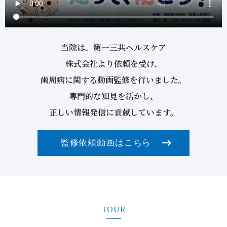
2024/06/01
ホームホワイトニングとオフィスホワイトニング
の違いとは？
2024/05/27
PMTCの費用はどれくらいかかるのか？
2024/05/26
PMTCとスケーリングの違いとは？
当院は、第一三共ヘルスケア
2024/05/25
PMTCとは何か？
株式会社より依頼を受け、
2024/05/24
インプラント治療に保険が適用される条件とは？
歯周病に関する動画監修を行いました。
2024/05/23
インプラントのメーカーにはどの様な種類がある
専門的な知見を活かし、
か？
正しい情報発信に貢献しています。
2024/05/22
インプラントでも歯周病になるのか？
2024/05/21
インプラントと差し歯の違いとは？
監修依頼動画はこちら
2024/05/20
インプラント手術から数年後に痛みが出る原因
は？
2024/05/19
インプラント治療の手術後は腫れや痛みはどれく
らいか？
2024/05/18
インプラント治療の手術時間はどれくらいか？
2024/05/15
インプラント治療が失敗するとどうなるのか？
TOUR
2024/05/14
インプラント治療の成功率はどれくらい？