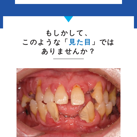
2016/11/25
歯周病治療の治療の流れ
2016/11/21
肝臓の病気で上昇する歯周病のリスク
2016/11/21
糖尿病によって上昇する歯周病のリスク
もしかして、
2016/11/21
タバコは歯周病のリスクを８倍も上昇させる可能
このような「
見た目
」では
性が！！
2016/11/20
歯周病を悪化させる可能性がある生活習慣や病気
ありませんか？
2016/11/18
歯周病と肺炎の関連性
2016/11/16
歯周病と早産・低体重児出産の関係
2016/11/16
歯周病とリウマチとの関係
2016/11/16
歯周病と腎臓の病気の関係
2016/11/11
歯周病と脳梗塞の関係
2016/11/10
歯周病と肝臓の病気の関係
2016/11/10
歯周病と心臓病との関係
2016/11/10
歯周病と糖尿病の関係