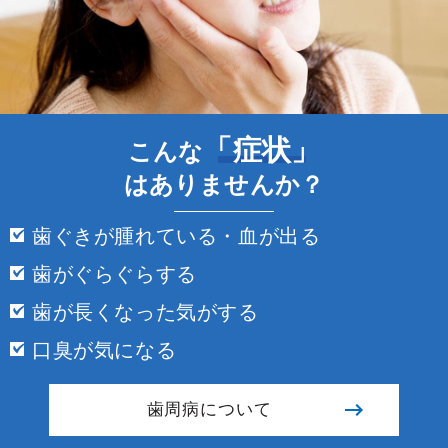
2017/01/31
舌ブラシを使う上での注意点
2017/01/31
歯周病予防に効果的な舌ブラシ
2017/01/31
歯周病予防にオススメの歯間ブラシと使い方
2017/01/31
歯間ブラシを使う上で注意しなければならないこ
「症状」
こんな
と
2017/01/23
歯周病治療に欠かせない歯間ブラシを選ぶ基準
はありませんか？
2017/01/23
歯周病予防におすすめのワンタフトブラシ
2017/01/23
ワンタフトブラシに効果的な部位とおすすめの使
歯ぐきが腫れている・血が出る
い方
2017/01/22
歯周病予防に効果的なワンタフトブラシの特徴と
歯がぐらぐらする
選ぶ基準
2017/01/12
デンタルフロスを使うタイミングと頻度
歯が長くなった気がする
2017/01/12
歯周病予防におすすめのデンタルフロス
口臭が気になる
2017/01/12
歯周病予防のためのデンタルフロスを選ぶ基準
2017/01/11
フロスをするか死か
歯周病について
2017/01/10
ソニッケアーはどのモデルを買うのが一番良いの