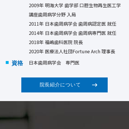
2009年 明海大学 歯学部 口腔生物再生医工学
2019/03/17
歯周病学会認定医衛生士を育成しています
講座歯周病学分野 入局
2019/02/21
舌癌などの口腔ガンと歯周病の関連性
2011年 日本歯周病学会 歯周病認定医 就任
2019/01/28
歯周病と噛み合わせ（咬合）の関係
2014年 日本歯周病学会 歯周病専門医 就任
2019/01/01
重度歯周病にはFMD治療がおすすめ！
2018年 福嶋歯科医院 院長
2019/01/01
明けましておめでとうございます！
2020年 医療法人社団Fortune Arch 理事長
2018/10/31
歯周病学会に参加してきました！
日本歯周病学会 専門医
資格
2018/08/28
歯周病はメタボリックドミノのはじまり
2018/08/08
インプラント治療のデメリット②
2018/08/06
福嶋歯科×プロレスの動画が公開中です！
院長紹介について
2018/07/28
歯周病とエプーリス
2018/07/28
お盆も通常通り診療致します。
2018/06/07
第６１回 日本歯周病学会に参加してきました。
2018/03/24
リグロスを使った歯周病治療を行なっています。