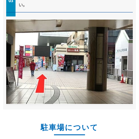
03
い。
04
そのまま道なりに直進してください。
左側にファミリーマートが見え十字路がございます。
05
道路を横断していただき赤矢印方向に直進してくださ
い。
当医院、福嶋歯科医院になります。
06
道に迷われた場合は、お気軽にご連絡くださいませ。
駐車場について