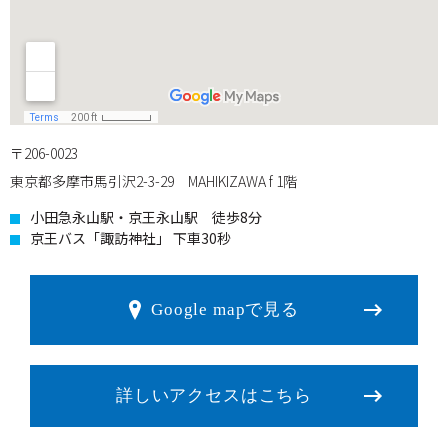
〒206-0023
東京都多摩市馬引沢2-3-29 MAHIKIZAWA f 1階
小田急永山駅・京王永山駅 徒歩8分
京王バス「諏訪神社」 下車30秒
Google mapで見る
詳しいアクセスはこちら